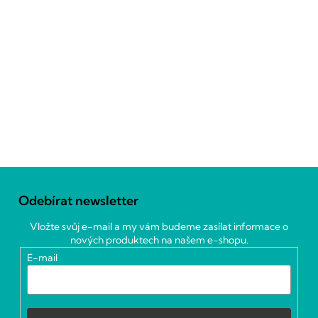
Z
á
Odebírat newsletter
p
a
Vložte svůj e-mail a my vám budeme zasílat informace o
t
nových produktech na našem e-shopu.
í
E-mail