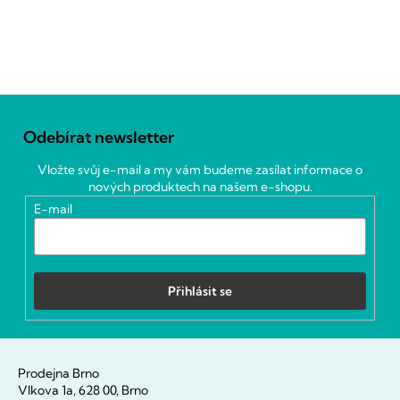
Z
á
Odebírat newsletter
p
a
Vložte svůj e-mail a my vám budeme zasílat informace o
t
nových produktech na našem e-shopu.
í
E-mail
Přihlásit se
Prodejna Brno
Vlkova 1a, 628 00, Brno