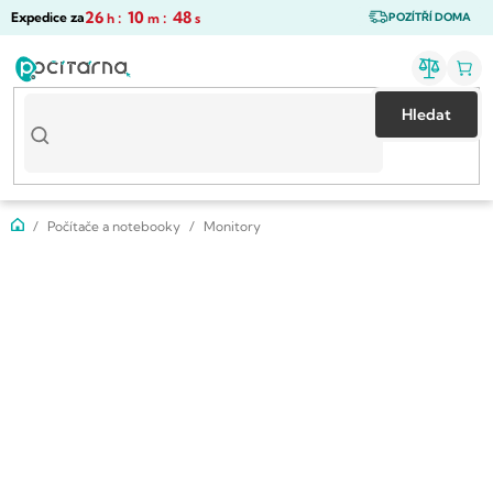
Přejít
26
:
10
:
47
Expedice za
h
m
s
POZÍTŘÍ DOMA
na
obsah
Hledat
Domů
Počítače a notebooky
Monitory