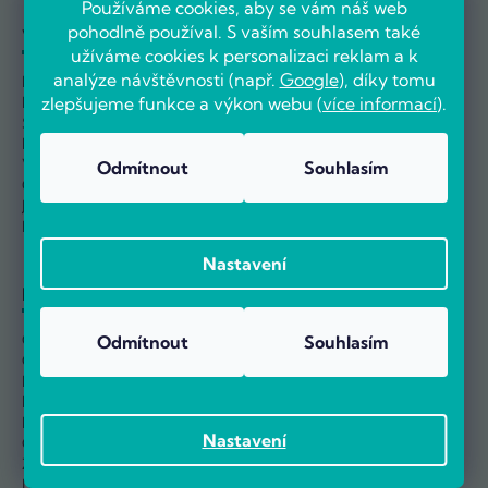
Používáme cookies, aby se vám náš web
pohodlně používal. S vaším souhlasem také
Vše o nákupu
O nás
užíváme cookies k personalizaci reklam a k
analýze návštěvnosti (např.
Google
), díky tomu
Možnosti dopravy
Kontakty
Možnosti platby
O Počítárně
zlepšujeme funkce a výkon webu (
více informací
).
Splátkový prodej
Naše prodejna
Průvodce reklamací
Reference
Výměna a vrácení
Velkoobchod
Odmítnout
Souhlasím
Odstoupit od smlouvy
Kariéra
Jak nakupovat
Nejčastější dotazy
Nastavení
Informace
Obchodní podmínky
Odmítnout
Souhlasím
Ochrana osobních údajů
Informace o používání cookies
Nastavení sběru Cookies
Reklamační řád
Nastavení
Ověřování hodnocení
Zpětný odběr elektro odpadu
Návody