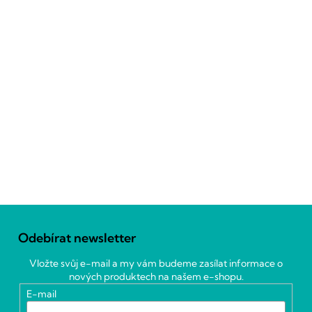
Z
á
Odebírat newsletter
p
a
Vložte svůj e-mail a my vám budeme zasílat informace o
t
nových produktech na našem e-shopu.
í
E-mail