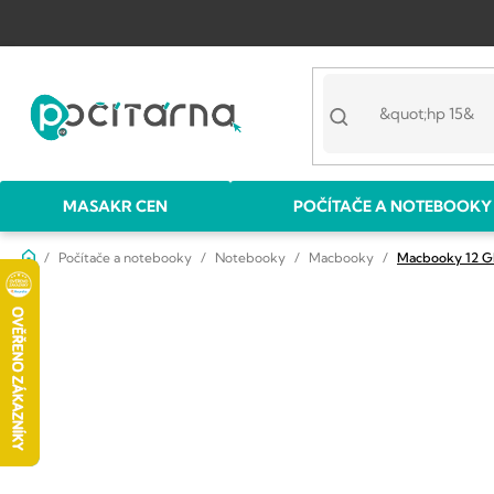
Přejít
na
obsah
MASAKR CEN
POČÍTAČE A NOTEBOOKY
Domů
Počítače a notebooky
Notebooky
Macbooky
Macbooky 12 
P
o
s
t
r
a
n