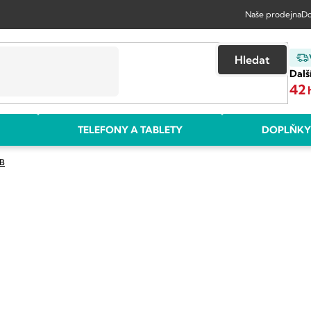
Naše prodejna
Do
Hledat
Dalš
42
TELEFONY A TABLETY
DOPLŇKY
GB