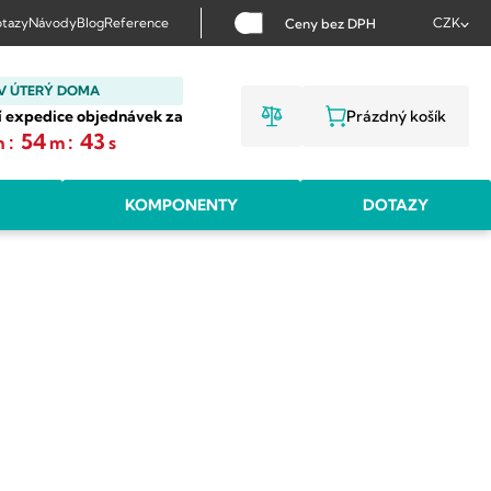
tazy
Návody
Blog
Reference
CZK
Ceny bez DPH
V ÚTERÝ DOMA
í expedice objednávek za
Prázdný košík
NÁKUPNÍ KOŠ
:
54
:
42
h
m
s
KOMPONENTY
DOTAZY