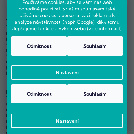
Používáme cookies, aby se vám náš web
pohodlně používal. S vaším souhlasem také
užíváme cookies k personalizaci reklam a k
Vše o nákupu
O nás
analýze návštěvnosti (např.
Google
), díky tomu
zlepšujeme funkce a výkon webu (
více informací
).
Možnosti dopravy
Kontakty
Možnosti platby
O Počítárně
Splátkový prodej
Naše prodejna
Odmítnout
Souhlasím
Průvodce reklamací
Reference
Výměna a vrácení
Velkoobchod
Odstoupit od smlouvy
Kariéra
Jak nakupovat
Nastavení
Nejčastější dotazy
Informace
Odmítnout
Souhlasím
Obchodní podmínky
Ochrana osobních údajů
Informace o používání cookies
Nastavení
Nastavení sběru Cookies
Reklamační řád
Ověřování hodnocení