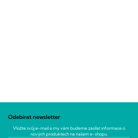
Z
á
Odebírat newsletter
p
a
Vložte svůj e-mail a my vám budeme zasílat informace o
t
nových produktech na našem e-shopu.