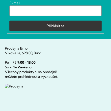
í
E-mail
Přihlásit se
Prodejna Brno
Vlkova 1a, 628 00, Brno
Po - Pá
9:00 - 18:00
So - Ne
Zavřeno
Všechny produkty si na prodejně
můžete prohlédnout a vyzkoušet.