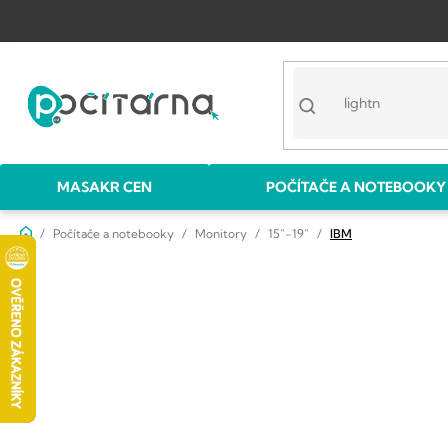
Přejít
na
obsah
MASAKR CEN
POČÍTAČE A NOTEBOOKY
Domů
Počítače a notebooky
Monitory
15"-19"
IBM
P
o
s
t
r
a
n