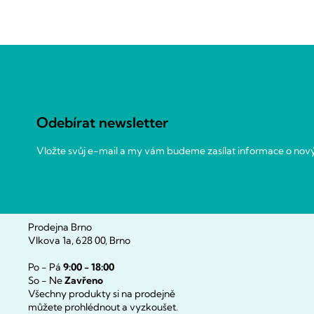
Z
á
p
a
Odebírat newsletter
t
í
Vložte svůj e-mail a my vám budeme zasílat informace o no
Prodejna Brno
Vlkova 1a, 628 00, Brno
Po - Pá
9:00 - 18:00
So - Ne
Zavřeno
Všechny produkty si na prodejně
můžete prohlédnout a vyzkoušet.