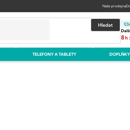
Naše prodejna
Do
Hledat
Dalš
8
h
TELEFONY A TABLETY
DOPLŇKY