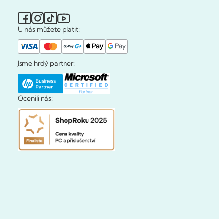
U nás můžete platit:
Jsme hrdý partner:
Ocenili nás: