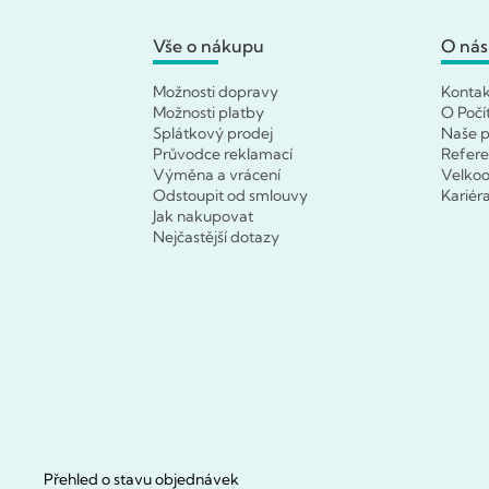
Vše o nákupu
O nás
Možnosti dopravy
Konta
Možnosti platby
O Počí
Splátkový prodej
Naše p
Průvodce reklamací
Refer
Výměna a vrácení
Velko
Odstoupit od smlouvy
Kariér
Jak nakupovat
Nejčastější dotazy
Přehled o stavu objednávek