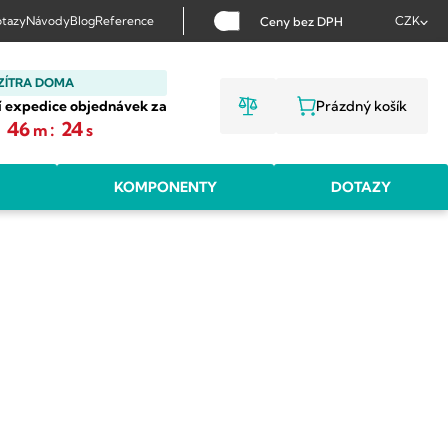
tazy
Návody
Blog
Reference
CZK
Ceny bez DPH
ZÍTRA DOMA
í expedice objednávek za
Prázdný košík
NÁKUPNÍ KOŠ
:
46
:
24
m
s
KOMPONENTY
DOTAZY