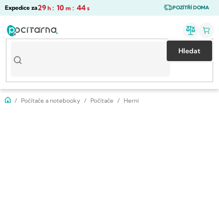
Přejít
29
:
10
:
44
Expedice za
h
m
s
POZÍTŘÍ DOMA
na
obsah
Hledat
Domů
Počítače a notebooky
Počítače
Herní