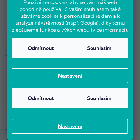
Používáme cookies, aby se vám náš web
info@pocitarna.cz
pohodlně používal. S vaším souhlasem také
ZÁKAZNICKÉ CENTRUM
užíváme cookies k personalizaci reklam a k
534 009 009
analýze návštěvnosti (např.
Google
), díky tomu
ZÁKAZNICKÉ CENTRUM
zlepšujeme funkce a výkon webu (
více informací
).
Odmítnout
Souhlasím
Vše o nákupu
O nás
Možnosti dopravy
Kontakty
Možnosti platby
O Počítárně
Nastavení
Splátkový prodej
Naše prodejna
Průvodce reklamací
Reference
Výměna a vrácení
Velkoobchod
Odstoupit od smlouvy
Kariéra
Odmítnout
Souhlasím
Jak nakupovat
Nejčastější dotazy
Informace
Nastavení
Obchodní podmínky