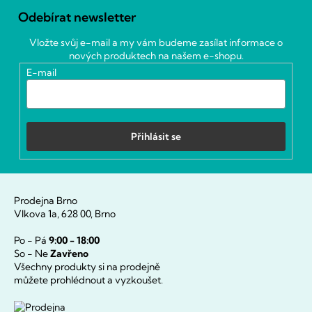
á
Odebírat newsletter
p
a
Vložte svůj e-mail a my vám budeme zasílat informace o
t
nových produktech na našem e-shopu.
í
E-mail
Přihlásit se
Prodejna Brno
Vlkova 1a, 628 00, Brno
Po - Pá
9:00 - 18:00
So - Ne
Zavřeno
Všechny produkty si na prodejně
můžete prohlédnout a vyzkoušet.