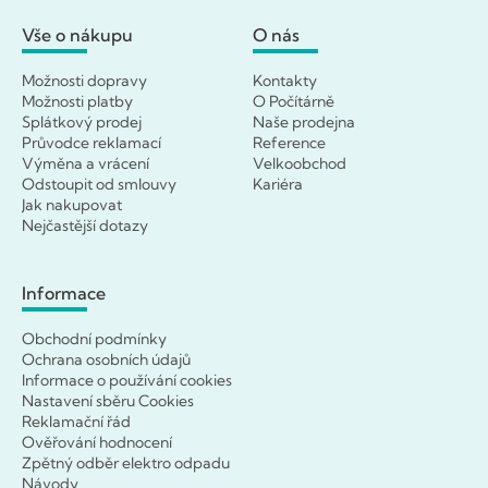
Vše o nákupu
O nás
Možnosti dopravy
Kontakty
Možnosti platby
O Počítárně
Splátkový prodej
Naše prodejna
Průvodce reklamací
Reference
Výměna a vrácení
Velkoobchod
Odstoupit od smlouvy
Kariéra
Jak nakupovat
Nejčastější dotazy
Informace
Obchodní podmínky
Ochrana osobních údajů
Informace o používání cookies
Nastavení sběru Cookies
Reklamační řád
Ověřování hodnocení
Zpětný odběr elektro odpadu
Návody