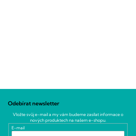
Z
á
Odebírat newsletter
p
a
Vložte svůj e-mail a my vám budeme zasílat informace o
t
nových produktech na našem e-shopu.
í
E-mail