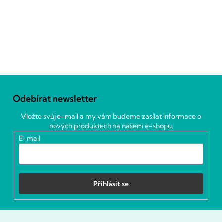
Z
á
Odebírat newsletter
p
a
Vložte svůj e-mail a my vám budeme zasílat informace o
t
nových produktech na našem e-shopu.
í
E-mail
Přihlásit se