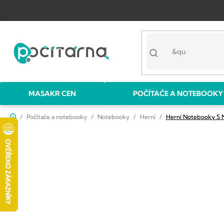
Přejít
na
obsah
MASAKR CEN
POČÍTAČE A NOTEBOOKY
Domů
Počítače a notebooky
Notebooky
Herní
Herní Notebooky S 
P
o
s
t
r
a
n