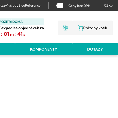
tazy
Návody
Blog
Reference
CZK
Ceny bez DPH
POZÍTŘÍ DOMA
í expedice objednávek za
Prázdný košík
NÁKUPNÍ KOŠ
:
01
:
40
h
m
s
KOMPONENTY
DOTAZY