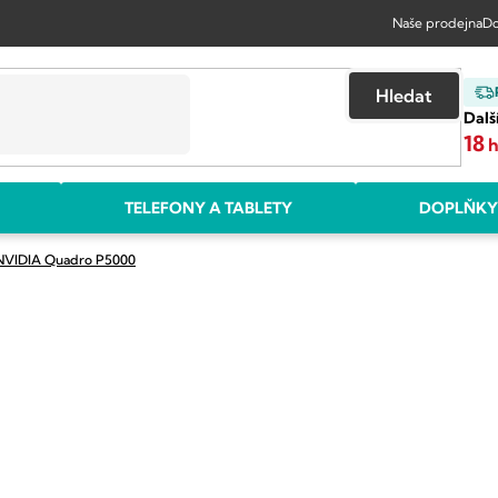
Naše prodejna
Do
Hledat
Dalš
18
TELEFONY A TABLETY
DOPLŇKY
NVIDIA Quadro P5000