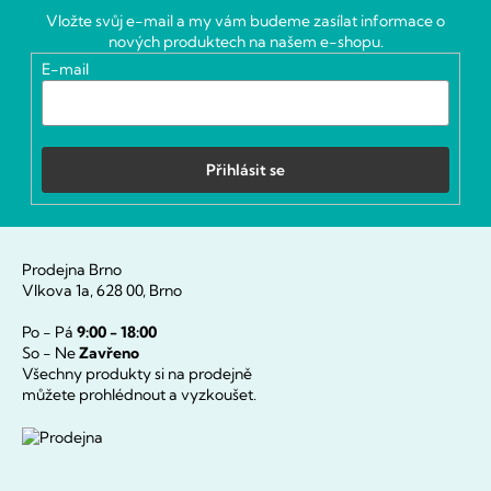
a
Vložte svůj e-mail a my vám budeme zasílat informace o
t
nových produktech na našem e-shopu.
í
E-mail
Přihlásit se
Prodejna Brno
Vlkova 1a, 628 00, Brno
Po - Pá
9:00 - 18:00
So - Ne
Zavřeno
Všechny produkty si na prodejně
můžete prohlédnout a vyzkoušet.