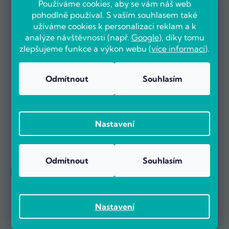
Používáme cookies, aby se vám náš web
pohodlně používal. S vaším souhlasem také
užíváme cookies k personalizaci reklam a k
analýze návštěvnosti (např.
Google
), díky tomu
zlepšujeme funkce a výkon webu (
více informací
).
Už více než 5000 zákazníků nás doporučuje na základě recenzí
na portálu Heureka.cz.
Zobrazit více než 5000 recenzí na Heureka.cz
Odmítnout
Souhlasím
Recenze zákazníků z Heureky
Nastavení
Odmítnout
Souhlasím
Reference firem
Nastavení