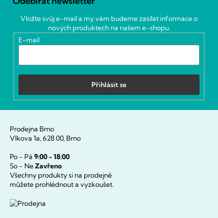
Odebírat newsletter
p
a
Vložte svůj e-mail a my vám budeme zasílat informace o
t
nových produktech na našem e-shopu.
í
E-mail
Přihlásit se
Prodejna Brno
Vlkova 1a, 628 00, Brno
Po - Pá
9:00 - 18:00
So - Ne
Zavřeno
Všechny produkty si na prodejně
můžete prohlédnout a vyzkoušet.