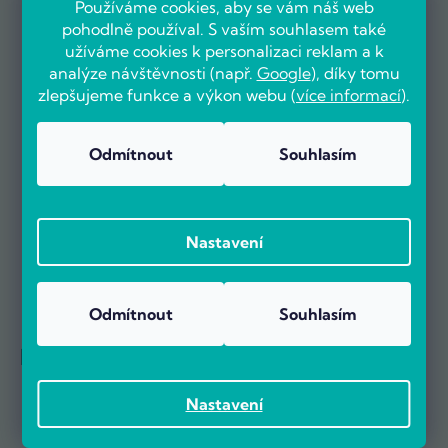
Používáme cookies, aby se vám náš web
OVĚŘENO ZÁKAZNÍKY
pohodlně používal. S vaším souhlasem také
užíváme cookies k personalizaci reklam a k
analýze návštěvnosti (např.
Google
), díky tomu
zlepšujeme funkce a výkon webu (
více informací
).
Už více než 5000 zákazníků nás doporučuje na základě recenzí
na portálu Heureka.cz.
Odmítnout
Souhlasím
Zobrazit více než 5000 recenzí na Heureka.cz
Recenze zákazníků z Heureky
Nastavení
Odmítnout
Souhlasím
Reference firem
Nastavení