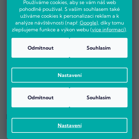
Používáme cookies, aby se vám náš web
pohodlně používal. S vaším souhlasem také
OVĚŘENO ZÁKAZNÍKY
užíváme cookies k personalizaci reklam a k
analýze návštěvnosti (např.
Google
), díky tomu
zlepšujeme funkce a výkon webu (
více informací
).
Už více než 5000 zákazníků nás doporučuje na základě recenzí
Odmítnout
Souhlasím
na portálu Heureka.cz.
Zobrazit více než 5000 recenzí na Heureka.cz
Recenze zákazníků z Heureky
Nastavení
Odmítnout
Souhlasím
Reference firem
Nastavení