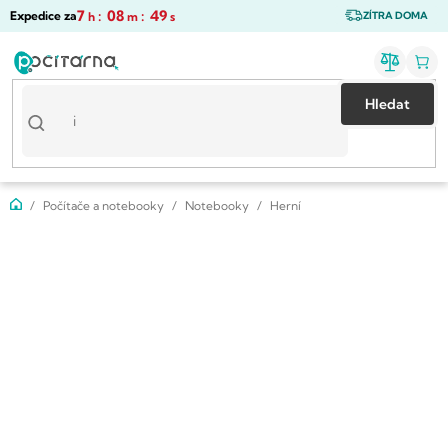
Přejít
7
:
08
:
49
Expedice za
h
m
s
ZÍTRA DOMA
na
obsah
Hledat
Domů
Počítače a notebooky
Notebooky
Herní