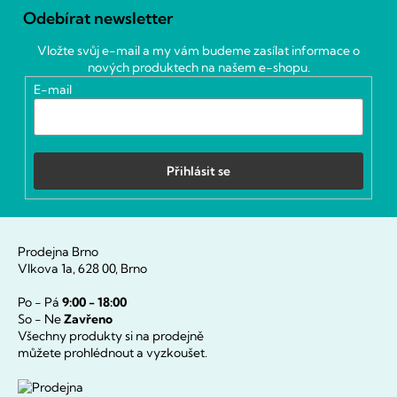
á
Odebírat newsletter
p
a
Vložte svůj e-mail a my vám budeme zasílat informace o
t
nových produktech na našem e-shopu.
í
E-mail
Přihlásit se
Prodejna Brno
Vlkova 1a, 628 00, Brno
Po - Pá
9:00 - 18:00
So - Ne
Zavřeno
Všechny produkty si na prodejně
můžete prohlédnout a vyzkoušet.