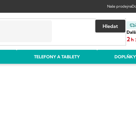
Naše prodejna
Do
Hledat
Dalš
2
h
TELEFONY A TABLETY
DOPLŇKY