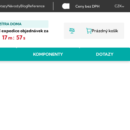
tazy
Návody
Blog
Reference
CZK
Ceny bez DPH
ZÍTRA DOMA
í expedice objednávek za
Prázdný košík
NÁKUPNÍ KOŠ
:
17
:
56
m
s
KOMPONENTY
DOTAZY