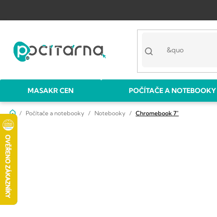
Přejít
na
obsah
MASAKR CEN
POČÍTAČE A NOTEBOOKY
Domů
Počítače a notebooky
Notebooky
Chromebook 7"
P
o
s
t
r
a
n