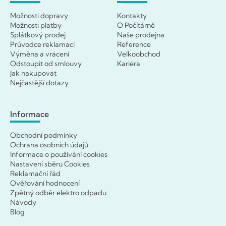
Možnosti dopravy
Kontakty
Možnosti platby
O Počítárně
Splátkový prodej
Naše prodejna
Průvodce reklamací
Reference
Výměna a vrácení
Velkoobchod
Odstoupit od smlouvy
Kariéra
Jak nakupovat
Nejčastější dotazy
Informace
Obchodní podmínky
Ochrana osobních údajů
Informace o používání cookies
Nastavení sběru Cookies
Reklamační řád
Ověřování hodnocení
Zpětný odběr elektro odpadu
Návody
Blog