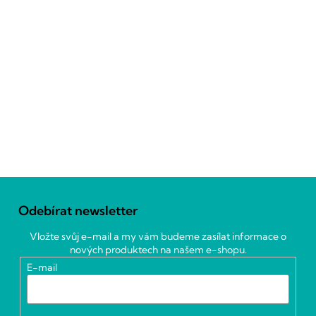
Z
á
Odebírat newsletter
p
a
Vložte svůj e-mail a my vám budeme zasílat informace o
t
nových produktech na našem e-shopu.
í
E-mail