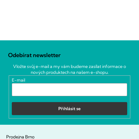
Z
á
Odebírat newsletter
p
a
Vložte svůj e-mail a my vám budeme zasílat informace o
t
nových produktech na našem e-shopu.
í
E-mail
Přihlásit se
Prodejna Brno