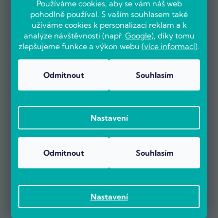
Používáme cookies, aby se vám náš web
pohodlně používal. S vaším souhlasem také
užíváme cookies k personalizaci reklam a k
analýze návštěvnosti (např.
Google
), díky tomu
zlepšujeme funkce a výkon webu (
více informací
).
Odmítnout
Souhlasím
OVĚŘENO ZÁKAZNÍKY
Nastavení
Už více než 5000 zákazníků nás doporučuje na základě recenzí
Odmítnout
Souhlasím
na portálu Heureka.cz.
Zobrazit více než 5000 recenzí na Heureka.cz
Recenze zákazníků z Heureky
Nastavení