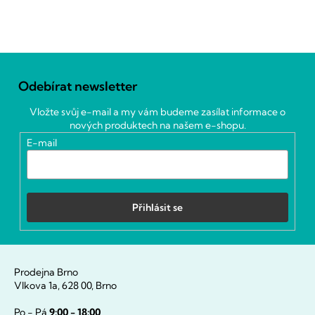
Z
á
Odebírat newsletter
p
a
Vložte svůj e-mail a my vám budeme zasílat informace o
t
nových produktech na našem e-shopu.
í
E-mail
Přihlásit se
Prodejna Brno
Vlkova 1a, 628 00, Brno
Po - Pá
9:00 - 18:00