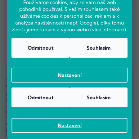
Používáme cookies, aby se vám náš web
pohodlně používal. S vaším souhlasem také
Zákaznická podpora
užíváme cookies k personalizaci reklam a k
Jsme tu pro vás každý den od 9.00 do 16.00
analýze návštěvnosti (např.
Google
), díky tomu
zlepšujeme funkce a výkon webu (
více informací
).
info@pocitarna.cz
ZÁKAZNICKÉ CENTRUM
534 009 009
Odmítnout
Souhlasím
ZÁKAZNICKÉ CENTRUM
Nastavení
Vše o nákupu
O nás
Možnosti dopravy
Kontakty
Odmítnout
Souhlasím
Možnosti platby
O Počítárně
Splátkový prodej
Naše prodejna
Průvodce reklamací
Reference
Výměna a vrácení
Velkoobchod
Odstoupit od smlouvy
Kariéra
Nastavení
Jak nakupovat
Nejčastější dotazy