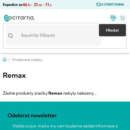
Přejít
46
:
31
:
11
Expedice za
h
m
s
V ÚTERÝ DOMA
na
obsah
Hledat
Domů
Prodávané značky
Remax
Žádné produkty značky
Remax
nebyly nalezeny...
Z
á
Odebírat newsletter
p
a
Vložte svůj e-mail a my vám budeme zasílat informace o
t