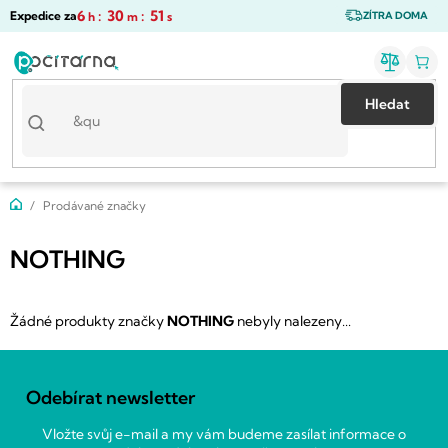
Přejít
6
:
30
:
51
Expedice za
h
m
s
ZÍTRA DOMA
na
obsah
Hledat
Domů
Prodávané značky
NOTHING
Žádné produkty značky
NOTHING
nebyly nalezeny...
Z
á
Odebírat newsletter
p
a
Vložte svůj e-mail a my vám budeme zasílat informace o
t