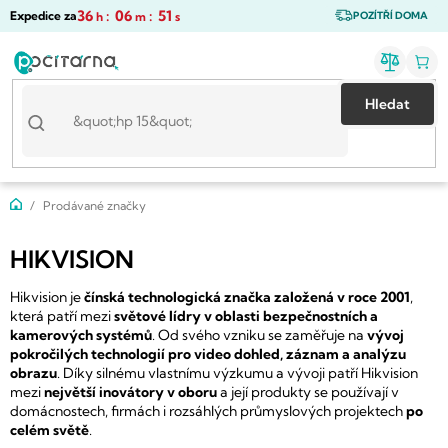
Přejít
36
:
06
:
51
Expedice za
h
m
s
POZÍTŘÍ DOMA
na
obsah
Hledat
Domů
Prodávané značky
HIKVISION
Hikvision je
čínská technologická značka založená v roce 2001
,
která patří mezi
světové lídry v oblasti bezpečnostních a
kamerových systémů
. Od svého vzniku se zaměřuje na
vývoj
pokročilých technologií pro video dohled, záznam a analýzu
obrazu
. Díky silnému vlastnímu výzkumu a vývoji patří Hikvision
mezi
největší inovátory v oboru
a její produkty se používají v
domácnostech, firmách i rozsáhlých průmyslových projektech
po
celém světě
.