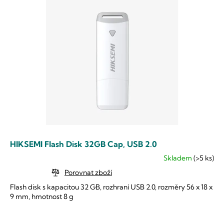
HIKSEMI Flash Disk 32GB Cap, USB 2.0
Skladem
(>5 ks)
Průměrné
hodnocení
Porovnat zboží
produktu
Flash disk s kapacitou 32 GB, rozhraní USB 2.0, rozměry 56 x 18 x
je
9 mm, hmotnost 8 g
5,0
z
5