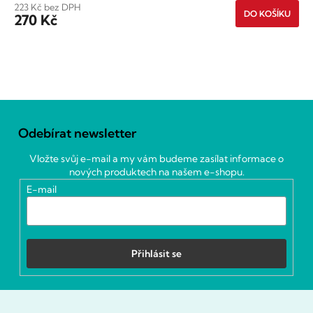
hvězdiček.
223 Kč bez DPH
DO KOŠÍKU
270 Kč
O
v
Z
l
á
á
Odebírat newsletter
p
d
a
a
Vložte svůj e-mail a my vám budeme zasílat informace o
c
t
nových produktech na našem e-shopu.
í
í
E-mail
p
r
v
k
y
Přihlásit se
v
ý
p
i
s