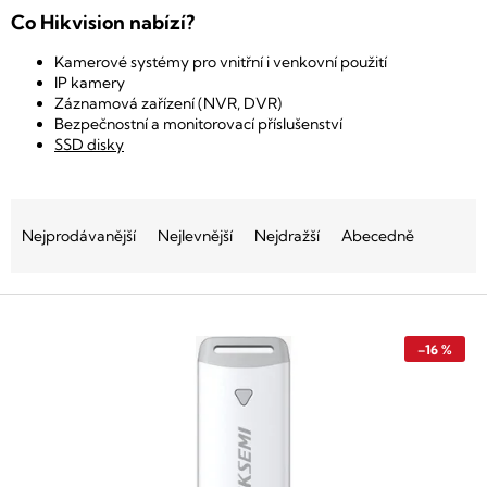
Co Hikvision nabízí?
Kamerové systémy pro vnitřní i venkovní použití
IP kamery
Záznamová zařízení (NVR, DVR)
Bezpečnostní a monitorovací příslušenství
SSD disky
Ř
a
Nejprodávanější
Nejlevnější
Nejdražší
Abecedně
z
e
V
n
ý
í
p
p
–16 %
i
r
s
o
p
d
r
u
o
k