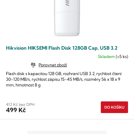
d
t
u
ů
k
t
ů
Hikvision HIKSEMI Flash Disk 128GB Cap, USB 3.2
Skladem
(>5 ks)
Průměrné
hodnocení
Porovnat zboží
produktu
Flash disk s kapacitou 128 GB, rozhraní USB 3.2, rychlost čtení
je
30-120 MB/s, rychlost zápisu 15-45 MB/s, rozměry 56 x 18 x 9
5,0
mm, hmotnost 8 g
z
5
hvězdiček.
412 Kč bez DPH
DO KOŠÍKU
499 Kč