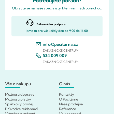
Potřebujete poradit?
Obraťte se na naše specialisty, kteří vám rádi pomohou.
Zákaznická podpora
Jsme tu pro vás každý den od 9.00 do 16.00
info@pocitarna.cz
ZÁKAZNICKÉ CENTRUM
534 009 009
ZÁKAZNICKÉ CENTRUM
Vše o nákupu
O nás
Možnosti dopravy
Kontakty
Možnosti platby
O Počítárně
Splátkový prodej
Naše prodejna
Průvodce reklamací
Reference
Výměna a vrácení
Velkoobchod