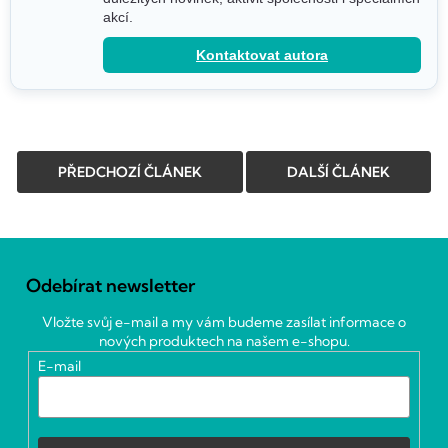
akcí.
Kontaktovat autora
PŘEDCHOZÍ ČLÁNEK
DALŠÍ ČLÁNEK
Z
á
Odebírat newsletter
p
a
Vložte svůj e-mail a my vám budeme zasílat informace o
t
nových produktech na našem e-shopu.
í
E-mail