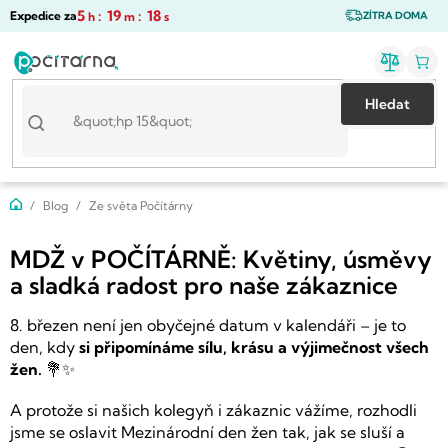
Přejít
5
:
19
:
18
Expedice za
h
m
s
ZÍTRA DOMA
na
obsah
Hledat
Domů
Blog
Ze světa Počítárny
MDŽ v POČÍTÁRNĚ: Květiny, úsměvy
a sladká radost pro naše zákaznice
8. březen není jen obyčejné datum v kalendáři – je to
den, kdy
si připomínáme sílu, krásu a výjimečnost všech
žen.
💐✨
A protože si našich kolegyň i zákaznic vážíme, rozhodli
jsme se oslavit Mezinárodní den žen tak, jak se sluší a