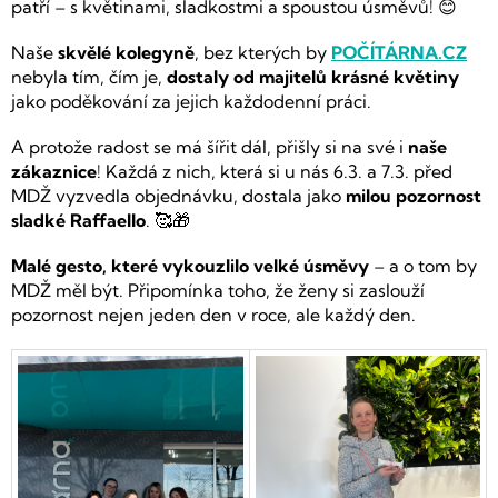
patří – s květinami, sladkostmi a spoustou úsměvů! 😊
Naše
skvělé kolegyně
, bez kterých by
POČÍTÁRNA.CZ
nebyla tím, čím je,
dostaly od majitelů krásné květiny
jako poděkování za jejich každodenní práci.
A protože radost se má šířit dál, přišly si na své i
naše
zákaznice
! Každá z nich, která si u nás 6.3. a 7.3. před
MDŽ vyzvedla objednávku, dostala jako
milou pozornost
sladké Raffaello
. 🥰🎁
Malé gesto, které vykouzlilo velké úsměvy
– a o tom by
MDŽ měl být. Připomínka toho, že ženy si zaslouží
pozornost nejen jeden den v roce, ale každý den.