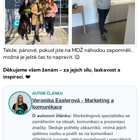
Takže, pánové, pokud jste na MDŽ náhodou zapomněli…
možná je ještě čas to napravit. 😉
Děkujeme všem ženám – za jejich sílu, laskavost a
inspiraci. ❤️
AUTOR ČLÁNKU
Veronika Esslerová - Marketing a
komunikace
O autorovi článku:
Marketingová specialistka se
zaměřením na obsah, komunikaci a prezentaci
značky. Sleduje potřeby zákazníků, vnímá jejich
zpětnou vazbu a podílí se na komunikaci
důležitých novinek, aktivit společnosti i speciálních