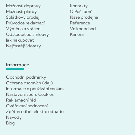
Možnosti dopravy
Kontakty
Možnosti platby
O Počítárně
Splátkový prodej
Naše prodejna
Průvodce reklamací
Reference
Výměna a vrácení
Velkoobchod
Odstoupit od smlouvy
Kariéra
Jak nakupovat
Nejčastější dotazy
Informace
Obchodní podmínky
Ochrana osobních údajů
Informace o používání cookies
Nastavení sběru Cookies
Reklamační řád
Ověřování hodnocení
Zpětný odběr elektro odpadu
Návody
Blog