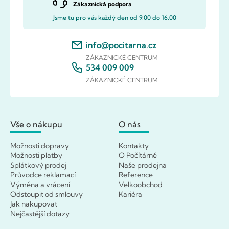
Zákaznická podpora
Jsme tu pro vás každý den od 9.00 do 16.00
info@pocitarna.cz
ZÁKAZNICKÉ CENTRUM
534 009 009
ZÁKAZNICKÉ CENTRUM
Vše o nákupu
O nás
Možnosti dopravy
Kontakty
Možnosti platby
O Počítárně
Splátkový prodej
Naše prodejna
Průvodce reklamací
Reference
Výměna a vrácení
Velkoobchod
Odstoupit od smlouvy
Kariéra
Jak nakupovat
Nejčastější dotazy