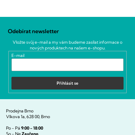
Z
á
Odebírat newsletter
p
a
Vložte svůj e-mail a my vám budeme zasílat informace o
t
nových produktech na našem e-shopu.
í
E-mail
Přihlásit se
Prodejna Brno
Vlkova 1a, 628 00, Brno
Po - Pá
9:00 - 18:00
So - Ne
Zavřeno