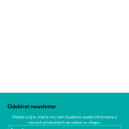
Z
á
Odebírat newsletter
p
a
Vložte svůj e-mail a my vám budeme zasílat informace o
t
nových produktech na našem e-shopu.
í