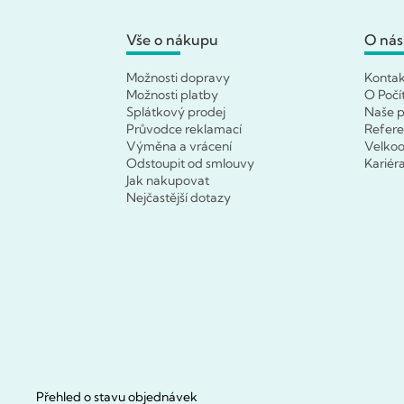
Vše o nákupu
O nás
Možnosti dopravy
Konta
Možnosti platby
O Počí
Splátkový prodej
Naše p
Průvodce reklamací
Refer
Výměna a vrácení
Velko
Odstoupit od smlouvy
Kariér
Jak nakupovat
Nejčastější dotazy
Přehled o stavu objednávek