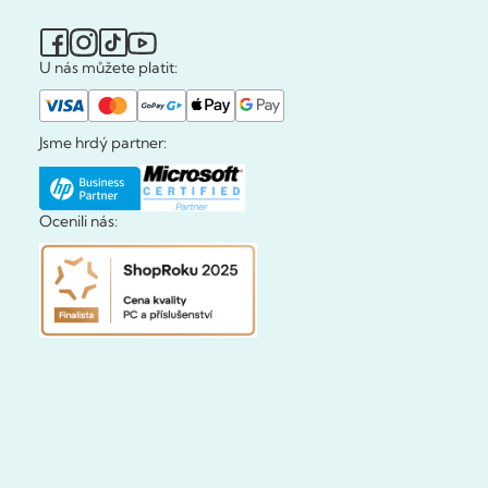
U nás můžete platit:
Jsme hrdý partner:
Ocenili nás: