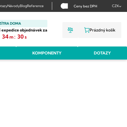
tazy
Návody
Blog
Reference
CZK
Ceny bez DPH
ZÍTRA DOMA
í expedice objednávek za
Prázdný košík
NÁKUPNÍ KOŠ
:
34
:
29
m
s
KOMPONENTY
DOTAZY