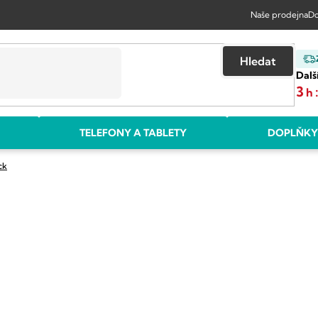
Naše prodejna
Do
Hledat
Dalš
3
h
TELEFONY A TABLETY
DOPLŇKY
ck