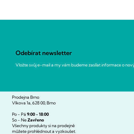
Z
á
p
a
Odebírat newsletter
t
í
Vložte svůj e-mail a my vám budeme zasílat informace o no
Prodejna Brno
Vlkova 1a, 628 00, Brno
Po - Pá
9:00 - 18:00
So - Ne
Zavřeno
Všechny produkty si na prodejně
můžete prohlédnout a vyzkoušet.