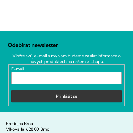
Z
á
Odebírat newsletter
p
a
Vložte svůj e-mail a my vám budeme zasílat informace o
t
nových produktech na našem e-shopu.
í
E-mail
Přihlásit se
Prodejna Brno
Vlkova 1a, 628 00, Brno