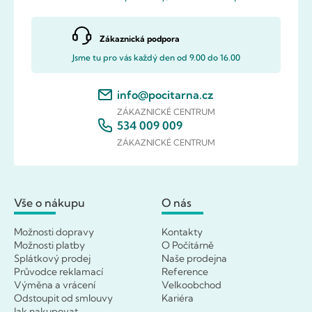
Zákaznická podpora
Jsme tu pro vás každý den od 9.00 do 16.00
info@pocitarna.cz
ZÁKAZNICKÉ CENTRUM
534 009 009
ZÁKAZNICKÉ CENTRUM
Vše o nákupu
O nás
Možnosti dopravy
Kontakty
Možnosti platby
O Počítárně
Splátkový prodej
Naše prodejna
Průvodce reklamací
Reference
Výměna a vrácení
Velkoobchod
Odstoupit od smlouvy
Kariéra
Jak nakupovat