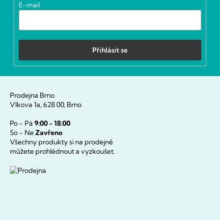
í
E-mail
Přihlásit se
Prodejna Brno
Vlkova 1a, 628 00, Brno
Po - Pá
9:00 - 18:00
So - Ne
Zavřeno
Všechny produkty si na prodejně
můžete prohlédnout a vyzkoušet.