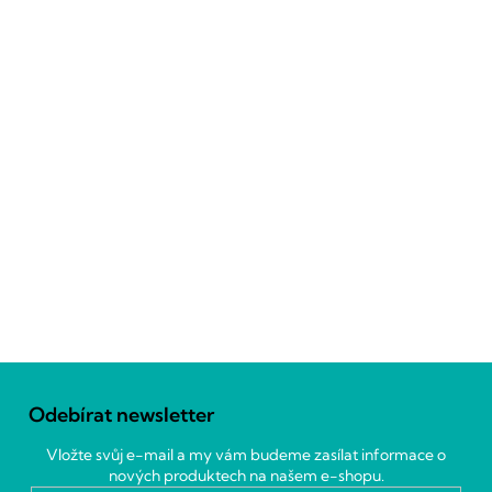
Z
á
Odebírat newsletter
p
a
Vložte svůj e-mail a my vám budeme zasílat informace o
t
nových produktech na našem e-shopu.