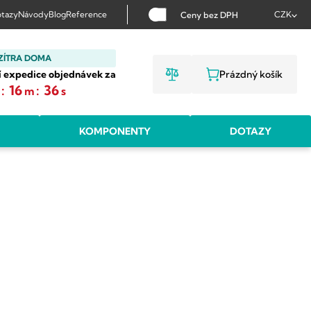
tazy
Návody
Blog
Reference
CZK
Ceny bez DPH
ZÍTRA DOMA
í expedice objednávek za
Prázdný košík
NÁKUPNÍ KOŠ
:
16
:
35
m
s
KOMPONENTY
DOTAZY