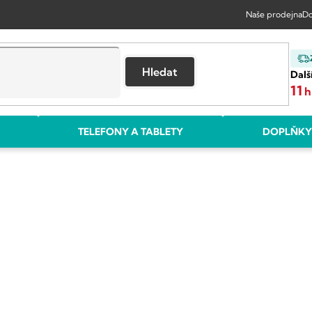
Naše prodejna
Do
Hledat
Dalš
11
h
TELEFONY A TABLETY
DOPLŇKY