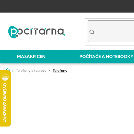
Přejít
na
obsah
MASAKR CEN
POČÍTAČE A NOTEBOOKY
Domů
Telefony a tablety
Telefony
P
o
s
t
r
a