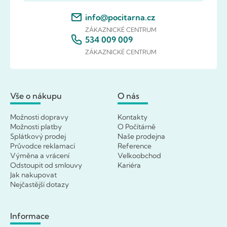
info@pocitarna.cz
ZÁKAZNICKÉ CENTRUM
534 009 009
ZÁKAZNICKÉ CENTRUM
Vše o nákupu
O nás
Možnosti dopravy
Kontakty
Možnosti platby
O Počítárně
Splátkový prodej
Naše prodejna
Průvodce reklamací
Reference
Výměna a vrácení
Velkoobchod
Odstoupit od smlouvy
Kariéra
Jak nakupovat
Nejčastější dotazy
Informace