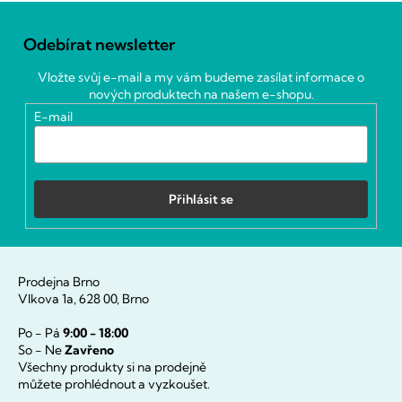
Z
á
Odebírat newsletter
p
a
Vložte svůj e-mail a my vám budeme zasílat informace o
t
nových produktech na našem e-shopu.
í
E-mail
Přihlásit se
Prodejna Brno
Vlkova 1a, 628 00, Brno
Po - Pá
9:00 - 18:00
So - Ne
Zavřeno
Všechny produkty si na prodejně
můžete prohlédnout a vyzkoušet.