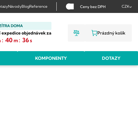
tazy
Návody
Blog
Reference
CZK
Ceny bez DPH
ZÍTRA DOMA
í expedice objednávek za
Prázdný košík
NÁKUPNÍ KOŠ
:
40
:
35
h
m
s
KOMPONENTY
DOTAZY