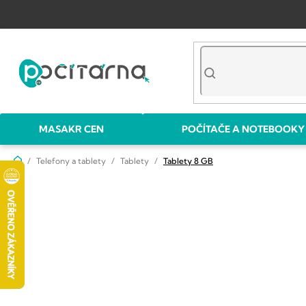
Přejít
na
obsah
MASAKR CEN
POČÍTAČE A NOTEBOOKY
Domů
Telefony a tablety
Tablety
Tablety 8 GB
P
o
s
t
r
a