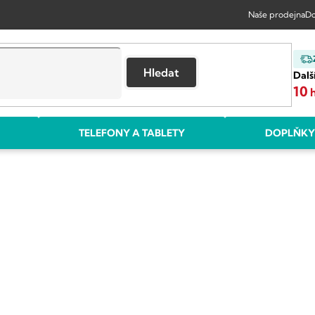
Naše prodejna
Do
Hledat
Dalš
10
TELEFONY A TABLETY
DOPLŇKY