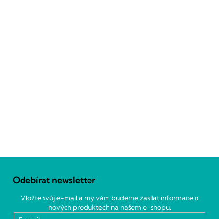
Z
á
Odebírat newsletter
p
a
Vložte svůj e-mail a my vám budeme zasílat informace o
t
nových produktech na našem e-shopu.
í