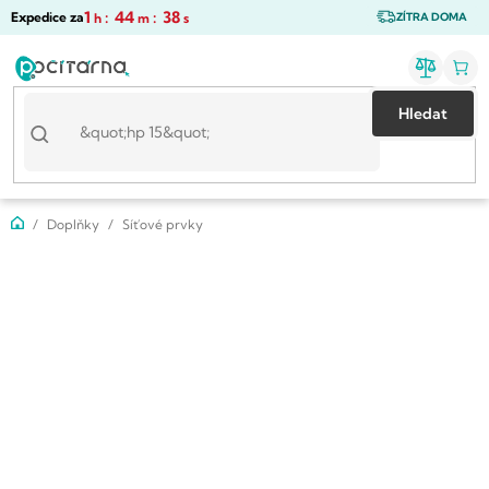
Přejít
1
:
44
:
37
Expedice za
h
m
s
ZÍTRA DOMA
na
obsah
Hledat
Domů
Doplňky
Síťové prvky