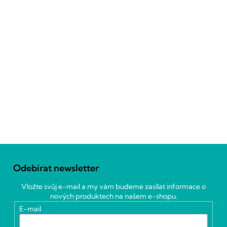
Z
á
Odebírat newsletter
p
a
Vložte svůj e-mail a my vám budeme zasílat informace o
t
nových produktech na našem e-shopu.
í
E-mail