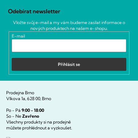
á
Odebírat newsletter
p
a
Vložte svůj e-mail a my vám budeme zasílat informace o
t
nových produktech na našem e-shopu.
í
E-mail
Přihlásit se
Prodejna Brno
Vlkova 1a, 628 00, Brno
Po - Pá
9:00 - 18:00
So - Ne
Zavřeno
Všechny produkty si na prodejně
můžete prohlédnout a vyzkoušet.