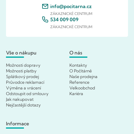
info@pocitarna.cz
ZÁKAZNICKÉ CENTRUM
534 009 009
ZÁKAZNICKÉ CENTRUM
Vše o nákupu
O nás
Možnosti dopravy
Kontakty
Možnosti platby
O Počítárně
Splátkový prodej
Naše prodejna
Průvodce reklamací
Reference
Výměna a vrácení
Velkoobchod
Odstoupit od smlouvy
Kariéra
Jak nakupovat
Nejčastější dotazy
Informace