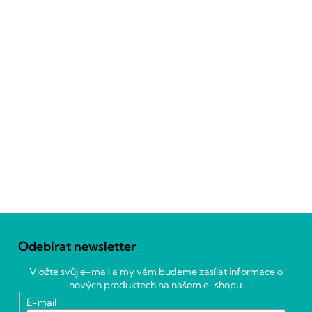
Z
á
Odebírat newsletter
p
a
Vložte svůj e-mail a my vám budeme zasílat informace o
t
nových produktech na našem e-shopu.
í
E-mail