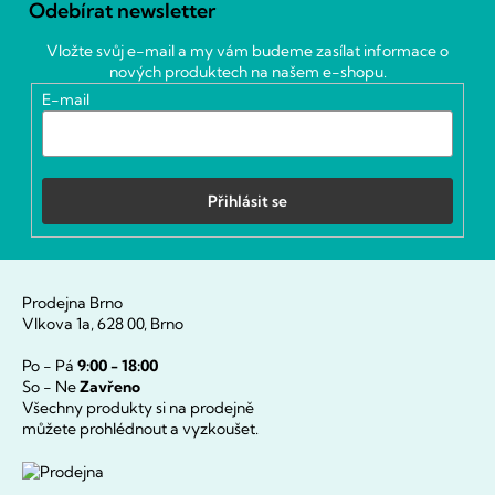
Odebírat newsletter
p
a
Vložte svůj e-mail a my vám budeme zasílat informace o
t
nových produktech na našem e-shopu.
í
E-mail
Přihlásit se
Prodejna Brno
Vlkova 1a, 628 00, Brno
Po - Pá
9:00 - 18:00
So - Ne
Zavřeno
Všechny produkty si na prodejně
můžete prohlédnout a vyzkoušet.