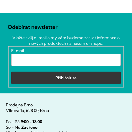
Z
á
Odebírat newsletter
p
a
Vložte svůj e-mail a my vám budeme zasílat informace o
t
nových produktech na našem e-shopu.
í
E-mail
Přihlásit se
Prodejna Brno
Vlkova 1a, 628 00, Brno
Po - Pá
9:00 - 18:00
So - Ne
Zavřeno