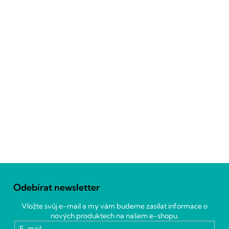
Z
á
Odebírat newsletter
p
a
Vložte svůj e-mail a my vám budeme zasílat informace o
t
nových produktech na našem e-shopu.
í
E-mail