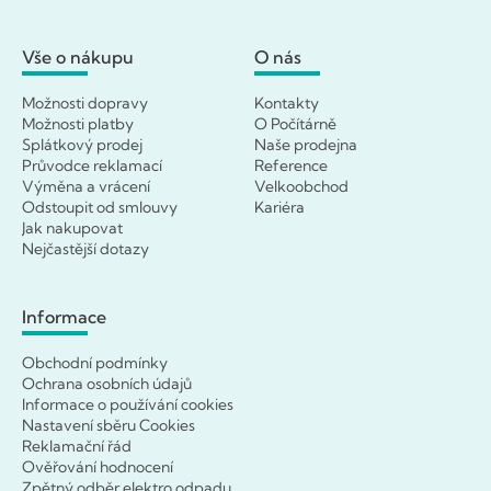
Vše o nákupu
O nás
Možnosti dopravy
Kontakty
Možnosti platby
O Počítárně
Splátkový prodej
Naše prodejna
Průvodce reklamací
Reference
Výměna a vrácení
Velkoobchod
Odstoupit od smlouvy
Kariéra
Jak nakupovat
Nejčastější dotazy
Informace
Obchodní podmínky
Ochrana osobních údajů
Informace o používání cookies
Nastavení sběru Cookies
Reklamační řád
Ověřování hodnocení
Zpětný odběr elektro odpadu