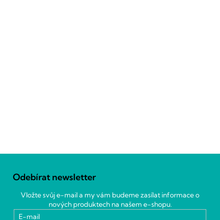
Z
á
Odebírat newsletter
p
a
Vložte svůj e-mail a my vám budeme zasílat informace o
t
nových produktech na našem e-shopu.
í
E-mail