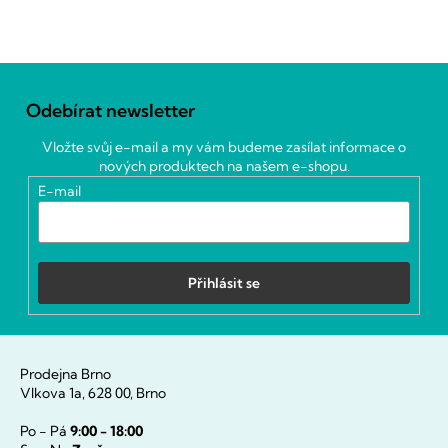
Z
á
Odebírat newsletter
p
a
Vložte svůj e-mail a my vám budeme zasílat informace o
t
nových produktech na našem e-shopu.
í
E-mail
Přihlásit se
Prodejna Brno
Vlkova 1a, 628 00, Brno
Po - Pá
9:00 - 18:00