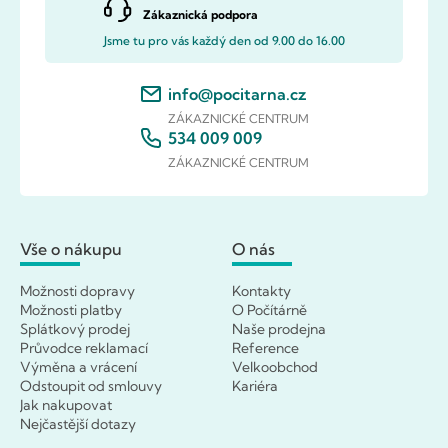
Zákaznická podpora
Jsme tu pro vás každý den od 9.00 do 16.00
info@pocitarna.cz
ZÁKAZNICKÉ CENTRUM
534 009 009
ZÁKAZNICKÉ CENTRUM
Vše o nákupu
O nás
Možnosti dopravy
Kontakty
Možnosti platby
O Počítárně
Splátkový prodej
Naše prodejna
Průvodce reklamací
Reference
Výměna a vrácení
Velkoobchod
Odstoupit od smlouvy
Kariéra
Jak nakupovat
Nejčastější dotazy