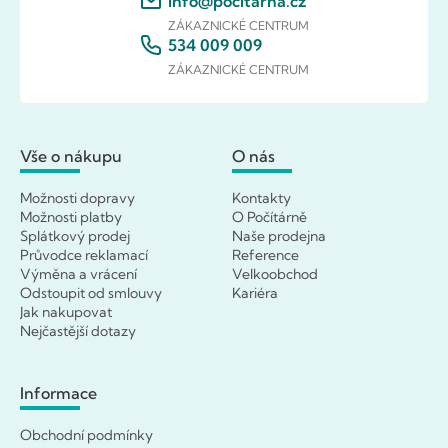
info@pocitarna.cz
ZÁKAZNICKÉ CENTRUM
534 009 009
ZÁKAZNICKÉ CENTRUM
Vše o nákupu
O nás
Možnosti dopravy
Kontakty
Možnosti platby
O Počítárně
Splátkový prodej
Naše prodejna
Průvodce reklamací
Reference
Výměna a vrácení
Velkoobchod
Odstoupit od smlouvy
Kariéra
Jak nakupovat
Nejčastější dotazy
Informace
Obchodní podmínky