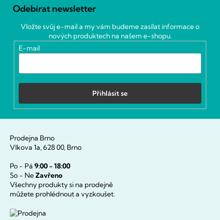
á
Odebírat newsletter
p
a
Vložte svůj e-mail a my vám budeme zasílat informace o
t
nových produktech na našem e-shopu.
í
E-mail
Přihlásit se
Prodejna Brno
Vlkova 1a, 628 00, Brno
Po - Pá
9:00 - 18:00
So - Ne
Zavřeno
Všechny produkty si na prodejně
můžete prohlédnout a vyzkoušet.