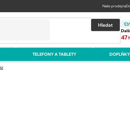
Naše prodejna
Do
Hledat
Dalš
47
TELEFONY A TABLETY
DOPLŇKY
Kč