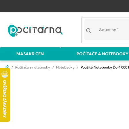
Přejít
na
obsah
MASAKR CEN
POČÍTAČE A NOTEBOOKY
Domů
Počítače a notebooky
Notebooky
Použité Notebooky Do 4 000 
P
o
s
t
r
a
n