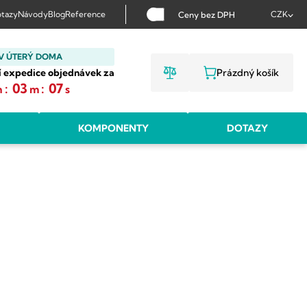
tazy
Návody
Blog
Reference
CZK
Ceny bez DPH
V ÚTERÝ DOMA
í expedice objednávek za
Prázdný košík
NÁKUPNÍ KOŠ
:
03
:
06
h
m
s
KOMPONENTY
DOTAZY