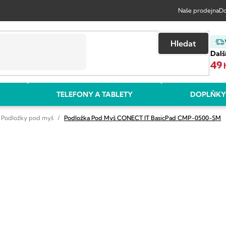
Naše prodejna
Do
Hledat
Dalš
49
TELEFONY A TABLETY
DOPLŇKY
Podložky pod myš
Podložka Pod Myš CONECT IT BasicPad
CMP-0500-SM