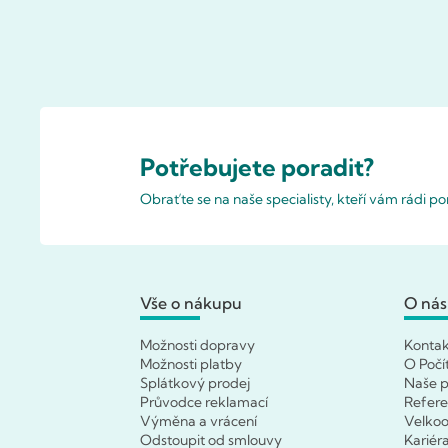
Potřebujete poradit?
Obraťte se na naše specialisty, kteří vám rádi 
Vše o nákupu
O nás
Možnosti dopravy
Konta
Možnosti platby
O Počí
Splátkový prodej
Naše p
Průvodce reklamací
Refer
Výměna a vrácení
Velko
Odstoupit od smlouvy
Kariér