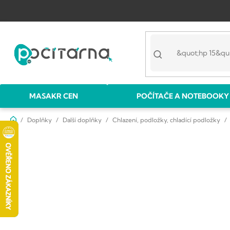
Přejít
na
obsah
MASAKR CEN
POČÍTAČE A NOTEBOOKY
Domů
Doplňky
Další doplňky
Chlazení, podložky, chladící podložky