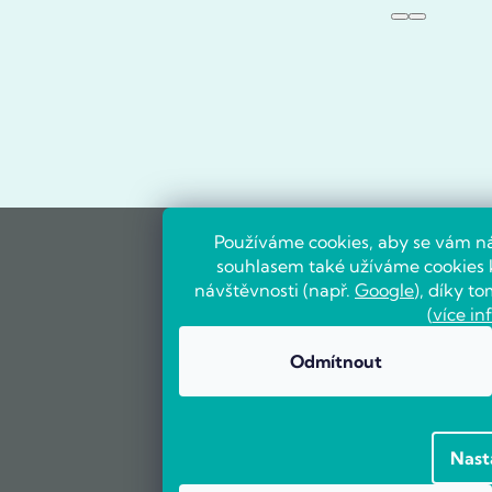
Používáme cookies, aby se vám ná
souhlasem také užíváme cookies k
návštěvnosti (např.
Google
), díky 
(
více in
Odmítnout
Nast