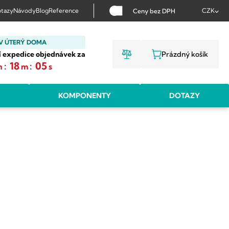
tazy
Návody
Blog
Reference
CZK
Ceny bez DPH
V ÚTERÝ DOMA
í expedice objednávek za
Prázdný košík
NÁKUPNÍ KOŠ
:
18
:
05
h
m
s
KOMPONENTY
DOTAZY