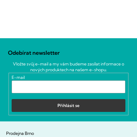
Z
á
Odebírat newsletter
p
a
Vložte svůj e-mail a my vám budeme zasílat informace o
t
nových produktech na našem e-shopu.
í
E-mail
Přihlásit se
Prodejna Brno