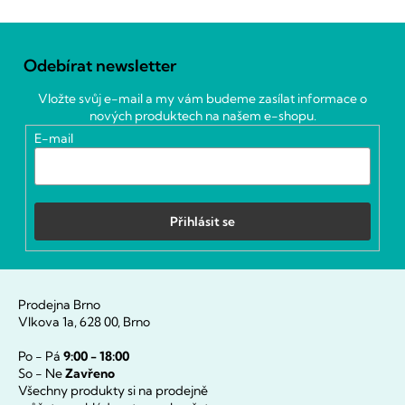
Z
á
Odebírat newsletter
p
a
Vložte svůj e-mail a my vám budeme zasílat informace o
t
nových produktech na našem e-shopu.
í
E-mail
Přihlásit se
Prodejna Brno
Vlkova 1a, 628 00, Brno
Po - Pá
9:00 - 18:00
So - Ne
Zavřeno
Všechny produkty si na prodejně