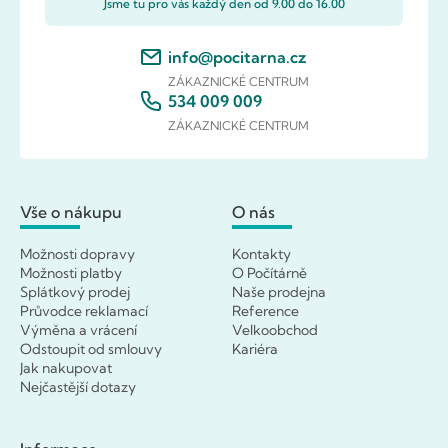
Jsme tu pro vás každý den od 9.00 do 16.00
info@pocitarna.cz
ZÁKAZNICKÉ CENTRUM
534 009 009
ZÁKAZNICKÉ CENTRUM
Vše o nákupu
O nás
Možnosti dopravy
Kontakty
Možnosti platby
O Počítárně
Splátkový prodej
Naše prodejna
Průvodce reklamací
Reference
Výměna a vrácení
Velkoobchod
Odstoupit od smlouvy
Kariéra
Jak nakupovat
Nejčastější dotazy