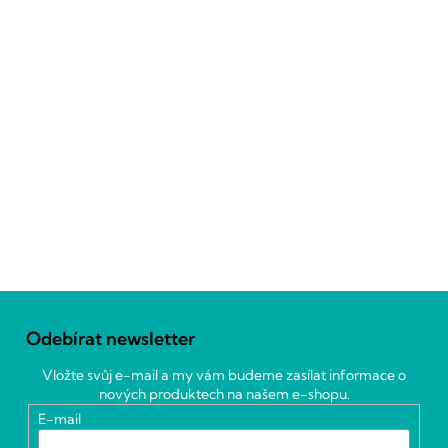
Z
á
Odebírat newsletter
p
a
Vložte svůj e-mail a my vám budeme zasílat informace o
t
nových produktech na našem e-shopu.
í
E-mail