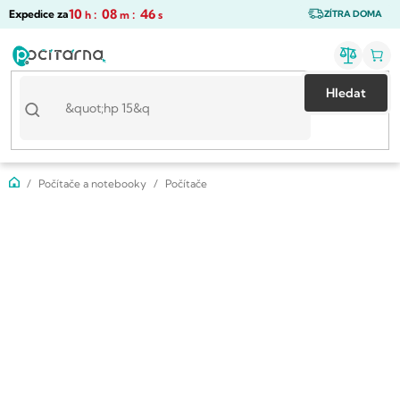
Přejít
10
:
08
:
45
Expedice za
h
m
s
ZÍTRA DOMA
na
obsah
Hledat
Domů
Počítače a notebooky
Počítače