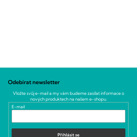
Z
á
Odebírat newsletter
p
a
Vložte svůj e-mail a my vám budeme zasílat informace o
t
nových produktech na našem e-shopu.
í
E-mail
Přihlásit se