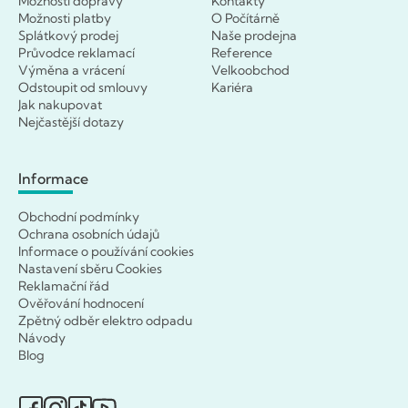
Možnosti dopravy
Kontakty
Možnosti platby
O Počítárně
Splátkový prodej
Naše prodejna
Průvodce reklamací
Reference
Výměna a vrácení
Velkoobchod
Odstoupit od smlouvy
Kariéra
Jak nakupovat
Nejčastější dotazy
Informace
Obchodní podmínky
Ochrana osobních údajů
Informace o používání cookies
Nastavení sběru Cookies
Reklamační řád
Ověřování hodnocení
Zpětný odběr elektro odpadu
Návody
Blog