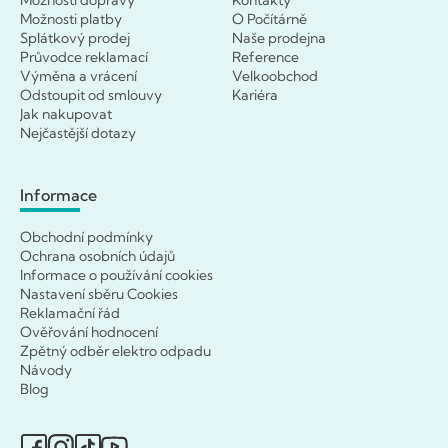
Možnosti dopravy
Kontakty
Možnosti platby
O Počítárně
Splátkový prodej
Naše prodejna
Průvodce reklamací
Reference
Výměna a vrácení
Velkoobchod
Odstoupit od smlouvy
Kariéra
Jak nakupovat
Nejčastější dotazy
Informace
Obchodní podmínky
Ochrana osobních údajů
Informace o používání cookies
Nastavení sběru Cookies
Reklamační řád
Ověřování hodnocení
Zpětný odběr elektro odpadu
Návody
Blog