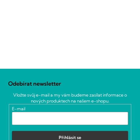
Z
á
Odebírat newsletter
p
a
Vložte svůj e-mail a my vám budeme zasílat informace o
t
nových produktech na našem e-shopu.
í
E-mail
Přihlásit se