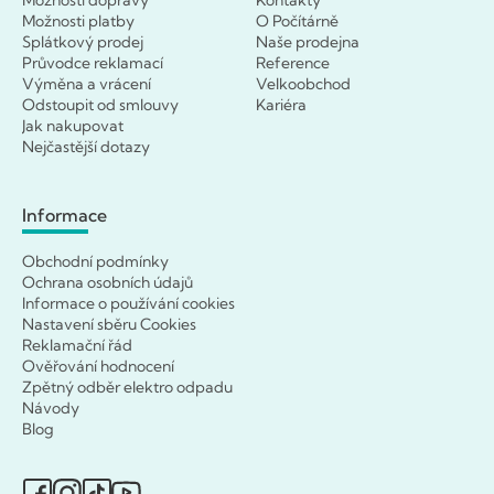
Možnosti dopravy
Kontakty
Možnosti platby
O Počítárně
Splátkový prodej
Naše prodejna
Průvodce reklamací
Reference
Výměna a vrácení
Velkoobchod
Odstoupit od smlouvy
Kariéra
Jak nakupovat
Nejčastější dotazy
Informace
Obchodní podmínky
Ochrana osobních údajů
Informace o používání cookies
Nastavení sběru Cookies
Reklamační řád
Ověřování hodnocení
Zpětný odběr elektro odpadu
Návody
Blog