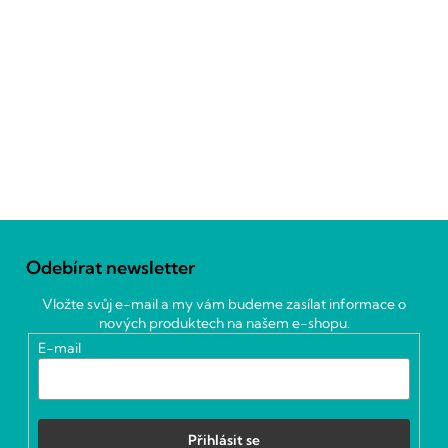
Z
á
Odebírat newsletter
p
a
Vložte svůj e-mail a my vám budeme zasílat informace o
t
nových produktech na našem e-shopu.
í
E-mail
Přihlásit se