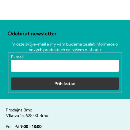
Z
á
Odebírat newsletter
p
a
Vložte svůj e-mail a my vám budeme zasílat informace o
t
nových produktech na našem e-shopu.
í
E-mail
Přihlásit se
Prodejna Brno
Vlkova 1a, 628 00, Brno
Po - Pá
9:00 - 18:00