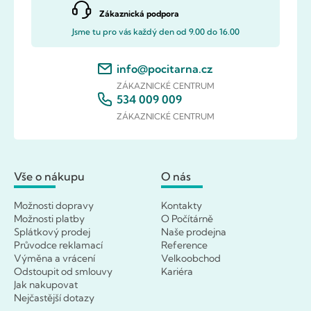
Zákaznická podpora
Jsme tu pro vás každý den od 9.00 do 16.00
info@pocitarna.cz
ZÁKAZNICKÉ CENTRUM
534 009 009
ZÁKAZNICKÉ CENTRUM
Vše o nákupu
O nás
Možnosti dopravy
Kontakty
Možnosti platby
O Počítárně
Splátkový prodej
Naše prodejna
Průvodce reklamací
Reference
Výměna a vrácení
Velkoobchod
Odstoupit od smlouvy
Kariéra
Jak nakupovat
Nejčastější dotazy