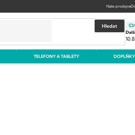
Naše prodejna
Do
Hledat
Dalš
10.8
TELEFONY A TABLETY
DOPLŇKY