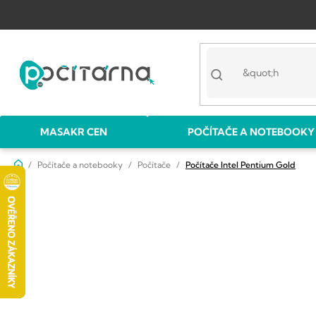
Přejít
na
obsah
MASAKR CEN
POČÍTAČE A NOTEBOOKY
Domů
Počítače a notebooky
Počítače
Počítače Intel Pentium Gold
P
o
s
t
r
a
n