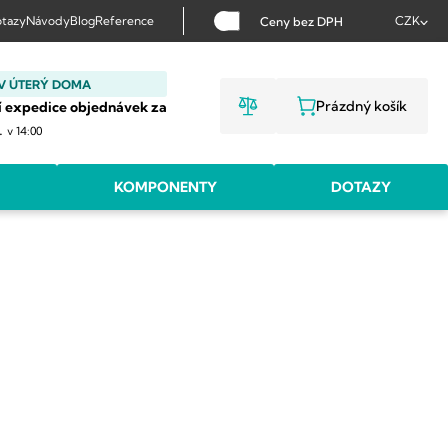
tazy
Návody
Blog
Reference
CZK
Ceny bez DPH
V ÚTERÝ DOMA
Prázdný košík
í expedice objednávek za
NÁKUPNÍ KOŠ
.
v 14:00
KOMPONENTY
DOTAZY