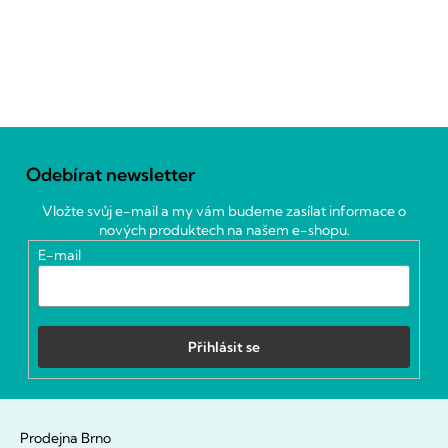
Z
á
Odebírat newsletter
p
a
Vložte svůj e-mail a my vám budeme zasílat informace o
t
nových produktech na našem e-shopu.
í
E-mail
Přihlásit se
Prodejna Brno