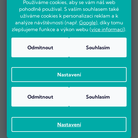
Používáme cookies, aby se vám náš web
pohodlně používal. S vaším souhlasem také
užíváme cookies k personalizaci reklam a k
analýze návštěvnosti (např.
Google
), díky tomu
zlepšujeme funkce a výkon webu (
více informací
).
Odmítnout
Souhlasím
OVĚŘENO ZÁKAZNÍKY
Nastavení
Už více než 5000 zákazníků nás doporučuje na základě recenzí
Odmítnout
Souhlasím
na portálu Heureka.cz.
Zobrazit více než 5000 recenzí na Heureka.cz
Recenze zákazníků z Heureky
Nastavení